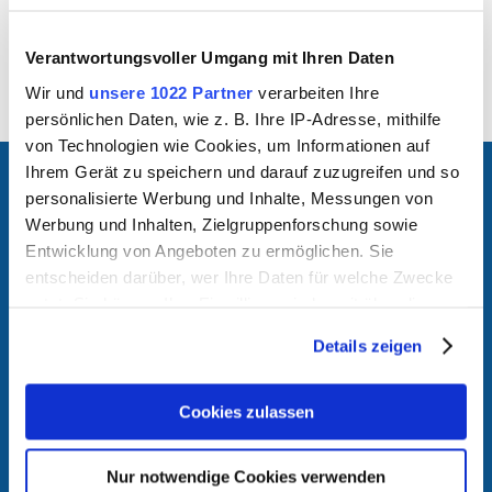
das gesamte Stadtgebiet der Stadt Weiden i.d.OPf.
Verantwortungsvoller Umgang mit Ihren Daten
Wir und
unsere 1022 Partner
verarbeiten Ihre
persönlichen Daten, wie z. B. Ihre IP-Adresse, mithilfe
von Technologien wie Cookies, um Informationen auf
Ihrem Gerät zu speichern und darauf zuzugreifen und so
Kontakt
personalisierte Werbung und Inhalte, Messungen von
Werbung und Inhalten, Zielgruppenforschung sowie
Entwicklung von Angeboten zu ermöglichen. Sie
Stromnetz Weiden i.d.OPf. GmbH & Co. KG
entscheiden darüber, wer Ihre Daten für welche Zwecke
Moosbürger Straße 15
nutzt. Sie können Ihre Einwilligung jederzeit über die
92637 Weiden i.d.OPf.
Cookie-Erklärung oder durch Klicken auf das Privacy
Details zeigen
Trigger Symbol ändern oder widerrufen
09 61 - 3 88 33 54 - 1
Wenn Sie es erlauben, würden wir auch gerne:
Cookies zulassen
E-Mail
Informationen über Ihre geografische Lage erfassen,
welche bis auf einige Meter genau sein können
Nur notwendige Cookies verwenden
KUNDENSERVICE
Ihr Gerät durch aktives Scannen nach bestimmten