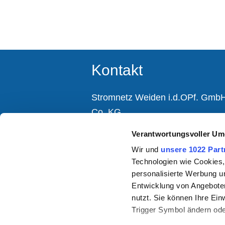
Kontakt
Stromnetz Weiden i.d.OPf. Gmb
Co. KG
Moosbürger Straße 15
Verantwortungsvoller Um
92637 Weiden i.d.OPf.
Wir und
unsere 1022 Part
Technologien wie Cookies,
KUNDENSERVICE
personalisierte Werbung u
Montag bis Donnerstag 08:00 - 1
Entwicklung von Angeboten
Freitag 08:00 - 12:00 Uhr
nutzt. Sie können Ihre Ein
09 61 - 3 88 33 54 - 1
Trigger Symbol ändern ode