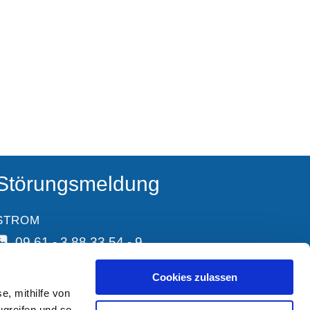
Störungsmeldung
STROM
09 61 - 3 88 33 54 - 9
Cookies zulassen
e, mithilfe von
ugreifen und so