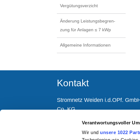
Vergütungsverzicht
Änderung Leistungsbegren-
zung für Anlagen ≤ 7 kWp
Allgemeine Informationen
Kontakt
Stromnetz Weiden i.d.OPf. Gmb
Co. KG
Moosbürger Straße 15
Verantwortungsvoller Um
92637 Weiden i.d.OPf.
Wir und
unsere 1022 Part
Technologien wie Cookies,