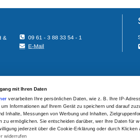
09 61 - 3 88 33 54 - 1
H &
E-Mail
gang mit Ihren Daten
6:00 Uhr
ner
verarbeiten Ihre persönlichen Daten, wie z. B. Ihre IP-Adress
 um Informationen auf Ihrem Gerät zu speichern und darauf zuz
nd Inhalte, Messungen von Werbung und Inhalten, Zielgruppenf
 zu ermöglichen. Sie entscheiden darüber, wer Ihre Daten für 
willigung jederzeit über die Cookie-Erklärung oder durch Klicken
Sitemap
r widerrufen