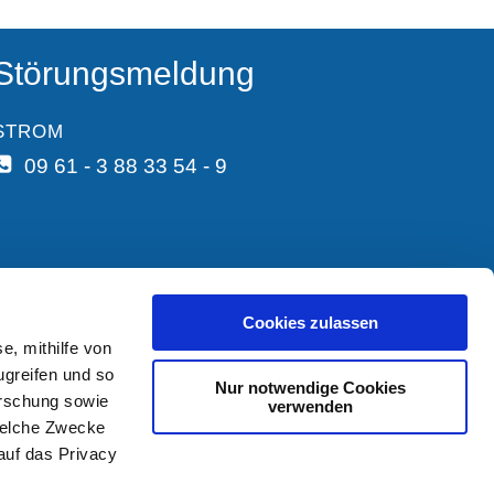
Störungsmeldung
STROM
09 61 - 3 88 33 54 - 9
Cookies zulassen
e, mithilfe von
ugreifen und so
Nur notwendige Cookies
orschung sowie
verwenden
welche Zwecke
 auf das Privacy