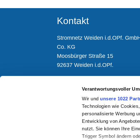
Kontakt
Stromnetz Weiden i.d.OPf. Gmb
Co. KG
Moosbürger Straße 15
92637 Weiden i.d.OPf.
KUNDENSERVICE
Verantwortungsvoller Um
Montag bis Donnerstag 08:00 - 1
Freitag 08:00 - 12:00 Uhr
Wir und
unsere 1022 Part
09 61 - 3 88 33 54 - 1
Technologien wie Cookies,
personalisierte Werbung u
Entwicklung von Angeboten
nutzt. Sie können Ihre Ein
Impressum
Datenschutz
Disclaimer
Trigger Symbol ändern ode