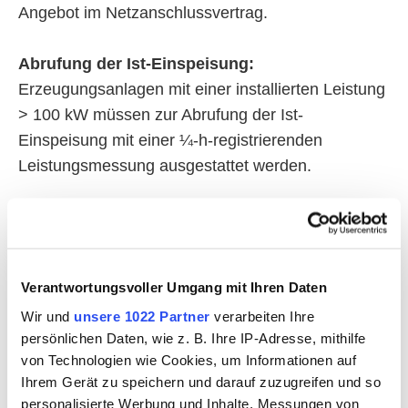
Angebot im Netzanschlussvertrag.
Abrufung der Ist-Einspeisung:
Erzeugungsanlagen mit einer installierten Leistung
> 100 kW müssen zur Abrufung der Ist-
Einspeisung mit einer ¼-h-registrierenden
Leistungsmessung ausgestattet werden.
Umsetzung bei PV-Anlagen >30 kWp bis =
< 100 kWp
Bei PV-Anlagen mit einer installierten
Verantwortungsvoller Umgang mit Ihren Daten
Modulleistung >30 kWp bis ≤100 kWp wird die
Wir und
unsere 1022 Partner
verarbeiten Ihre
Leistungsreduzierung über
persönlichen Daten, wie z. B. Ihre IP-Adresse, mithilfe
von Technologien wie Cookies, um Informationen auf
Funkrundsteuerempfänger (FRE) realisiert. Die
Ihrem Gerät zu speichern und darauf zuzugreifen und so
Anbindung des Funkrundsteuerempfängers an die
personalisierte Werbung und Inhalte, Messungen von