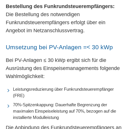
zu können und die Zugriffe auf unsere Website zu
Bestellung des Funkrundsteuerempfängers:
analysieren. Außerdem geben wir Informationen zu Ihrer
Die Bestellung des notwendigen
Verwendung unserer Website an unsere Partner für
Funkrundsteuerempfängers erfolgt über ein
soziale Medien, Werbung und Analysen weiter. Unsere
Angebot im Netzanschlussvertrag.
Partner führen diese Informationen möglicherweise mit
weiteren Daten zusammen, die Sie ihnen bereitgestellt
haben oder die sie im Rahmen Ihrer Nutzung der Dienste
Umsetzung bei PV-Anlagen =< 30 kWp
gesammelt haben. Sie geben Einwilligung zu unseren
Cookies, wenn Sie unsere Webseite weiterhin nutzen.
Bei PV-Anlagen ≤ 30 kWp ergibt sich für die
Ausrüstung des Einspeisemanagements folgende
Wahlmöglichkeit:
Leistungsreduzierung über Funkrundsteuerempfänger
(FRE)
70%-Spitzenkappung: Dauerhafte Begrenzung der
maximalen Einspeiseleistung auf 70%, bezogen auf die
installierte Modulleistung
Die Anbindung des Funkrundsteuerempfängers an