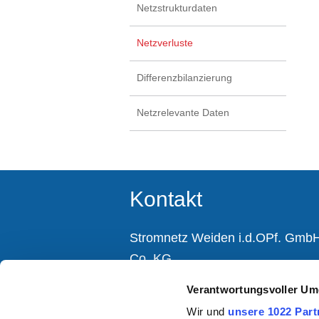
Netzstrukturdaten
Netzverluste
Differenzbilanzierung
Netzrelevante Daten
Kontakt
Stromnetz Weiden i.d.OPf. Gmb
Co. KG
Moosbürger Straße 15
Verantwortungsvoller Um
92637 Weiden i.d.OPf.
Wir und
unsere 1022 Part